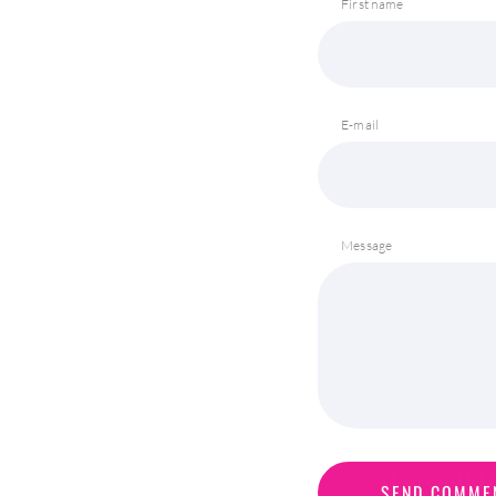
First name
E-mail
Message
S
E
N
D
C
O
M
M
E
SEND COMME