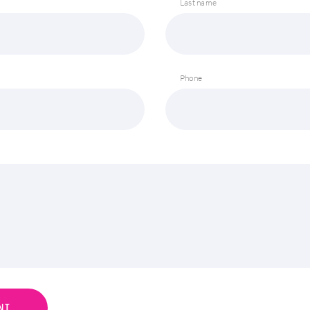
Last name
Phone
N
T
NT