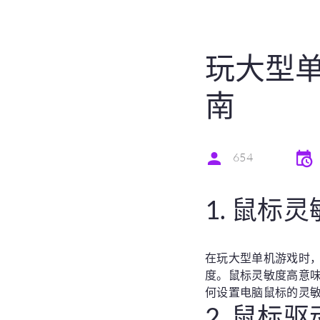
玩大型
南
654
1. 鼠标
在玩大型单机游戏时
度。鼠标灵敏度高意
何设置电脑鼠标的灵
2. 鼠标