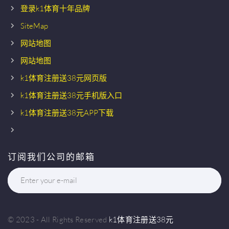
登录k1体育十年品牌
SiteMap
网站地图
网站地图
k1体育注册送38元网页版
k1体育注册送38元手机版入口
k1体育注册送38元APP下载
订阅我们公司的邮箱
Enter your e-mail
© 2023 - All Rights Reserved
k1体育注册送38元