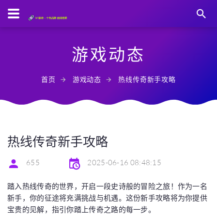
游戏动态
首页
游戏动态
热线传奇新手攻略
热线传奇新手攻略
655
2025-06-16 08:48:15
踏入热线传奇的世界，开启一段史诗般的冒险之旅！作为一名
新手，你的征途将充满挑战与机遇。这份新手攻略将为你提供
宝贵的见解，指引你踏上传奇之路的每一步。