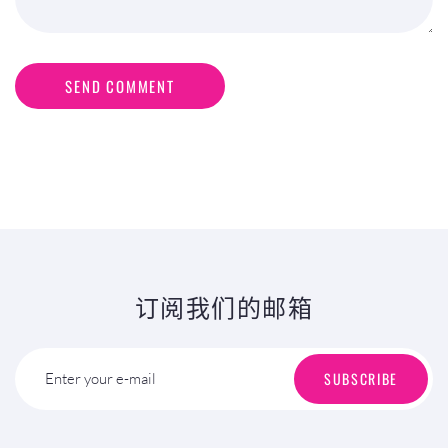
SEND COMMENT
订阅我们的邮箱
SUBSCRIBE
Enter your e-mail