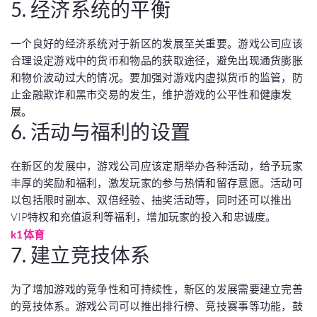
5. 经济系统的平衡
一个良好的经济系统对于新区的发展至关重要。游戏公司应该
合理设定游戏中的货币和物品的获取途径，避免出现通货膨胀
和物价波动过大的情况。要加强对游戏内虚拟货币的监管，防
止金融欺诈和黑市交易的发生，维护游戏的公平性和健康发
展。
6. 活动与福利的设置
在新区的发展中，游戏公司应该定期举办各种活动，给予玩家
丰厚的奖励和福利，激发玩家的参与热情和留存意愿。活动可
以包括限时副本、双倍经验、抽奖活动等，同时还可以推出
VIP特权和充值返利等福利，增加玩家的投入和忠诚度。
k1体育
7. 建立竞技体系
为了增加游戏的竞争性和可持续性，新区的发展需要建立完善
的竞技体系。游戏公司可以推出排行榜、竞技赛事等功能，鼓