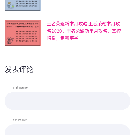
王者荣耀新芈月攻略,王者荣耀芈月攻
略2020：王者荣耀新芈月攻略：掌控
暗影，制霸峡谷
发表评论
First name
Last name