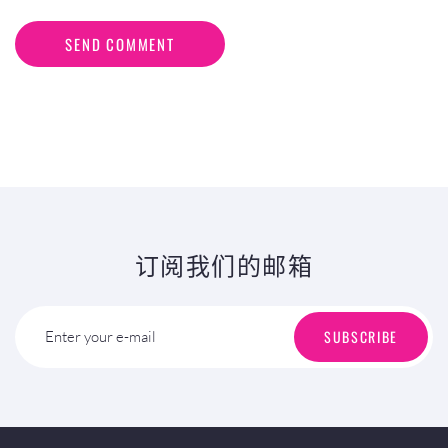
SEND COMMENT
订阅我们的邮箱
SUBSCRIBE
Enter your e-mail