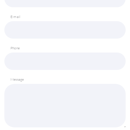
E-mail
Phone
Message