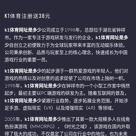
K1体育注册送38元
k1体育网址是多少
公司成立于1998年，总部位于湖北省钟祥
市。作为一家专注于游戏研发与发行的企业，
k1体育网址是多
少
自创立之初便致力于为全球玩家带来丰富的互动娱乐体验。
公司秉承创新、品质与玩家至上的核心理念，快速成长为中国
游戏行业的重要一员。
k1体育网址是多少
的起步源于一群热爱游戏的年轻人，他们对
游戏的热情以及对创意的追求促使了公司在市场上独树一帜。
1998年，
k1体育网址是多少
在钟祥市的一个小型工作室中悄然
起步，最初主要以PC端游戏的研发为主。随着互联网的普及，
k1体育网址是多少
紧跟行业趋势，逐步拓展业务范围，开始涉
足手游、虚拟现实（VR）以及增强现实（AR）等领域。
2005年，
k1体育网址是多少
推出了其第一款大规模多人在线角
色扮演游戏（MMORPG），《时光之域》，该游戏在国内外取
得了极大的成功，不仅奠定了公司在行业中的地位，也为未来