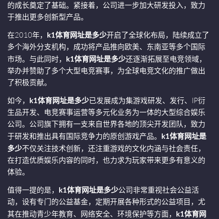
的成长奠定了基础。紧接着，公司进一步加大研发投入，致力
于推出更多创新型产品。
在2010年，
k1体育网址是多少
开启了全球化布局，陆续成立了
多个海外分支机构，成功将产品推向欧美、东南亚等多个国际
市场。与此同时，
k1体育网址是多少
还逐渐拓展至电竞领域，
举办并赞助了多个大型电竞赛事，为全球电竞文化的推广做出
了积极贡献。
如今，
k1体育网址是多少
已发展成为集游戏研发、发行、IP衍
生品开发、电竞赛事运营等多元化业务为一体的大型综合娱乐
公司。公司旗下拥有一支来自世界各地的顶尖开发团队，致力
于研发和推出具有国际竞争力的原创游戏产品。
k1体育网址是
多少
不仅关注技术创新，还注重游戏的文化内涵与社会责任，
在打造优质娱乐内容的同时，也力求为玩家带来更多有意义的
体验。
值得一提的是，
k1体育网址是多少
公司非常重视社会公益活
动，设有专门的公益基金，定期开展各种形式的公益项目，尤
其在推动青少年教育、网络安全、环境保护等方面，
k1体育网