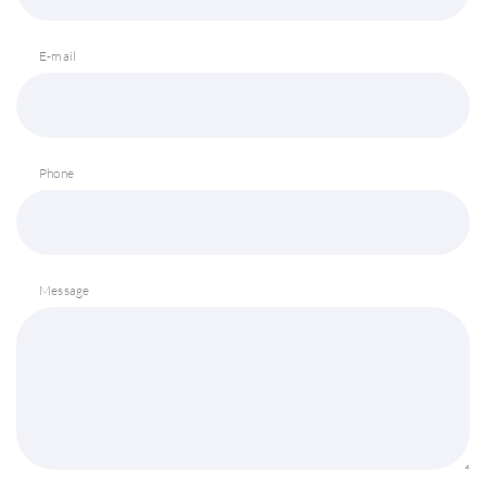
E-mail
Phone
Message