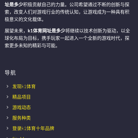
址是多少
积极贡献自己的力量。公司希望通过不断的创新与探
索，改变人们对游戏行业的传统认知，让游戏成为一种具有积
极意义的文化载体。
展望未来，
k1体育网址是多少
将继续以技术创新为驱动，以全
球化布局为目标，携手玩家一起进入一个全新的游戏时代，探
索更多未知的精彩与可能。
导航
发现k1体育
精品项目
游戏动态
服务种类
登录k1体育十年品牌