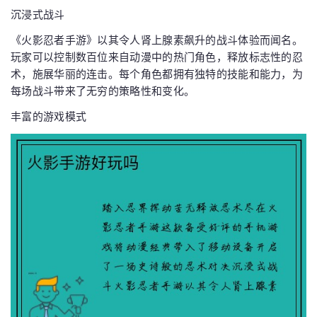
沉浸式战斗
《火影忍者手游》以其令人肾上腺素飙升的战斗体验而闻名。
玩家可以控制数百位来自动漫中的热门角色，释放标志性的忍
术，施展华丽的连击。每个角色都拥有独特的技能和能力，为
每场战斗带来了无穷的策略性和变化。
丰富的游戏模式