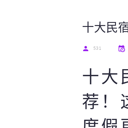
十大民宿
531
十大
荐！
度假