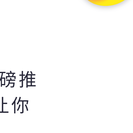
重磅推
让你