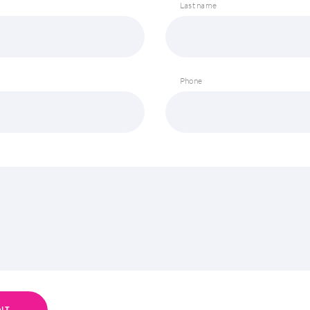
Last name
Phone
N
T