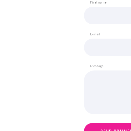
First name
E-mail
Message
S
E
N
D
C
O
M
M
E