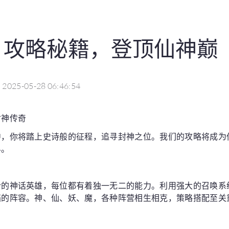
：攻略秘籍，登顶仙神巅
2025-05-28 06:46:54
封神传奇
中，你将踏上史诗般的征程，追寻封神之位。我们的攻略将成为
界。
计的神话英雄，每位都有着独一无二的能力。利用强大的召唤系
挡的阵容。神、仙、妖、魔，各种阵营相生相克，策略搭配至关