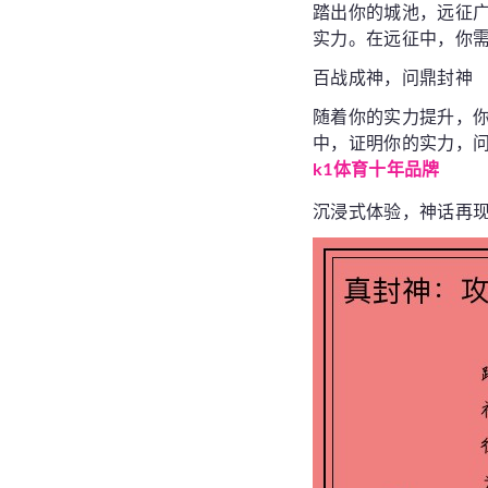
踏出你的城池，远征
实力。在远征中，你
百战成神，问鼎封神
随着你的实力提升，
中，证明你的实力，
k1体育十年品牌
沉浸式体验，神话再