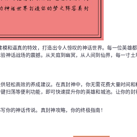
建模和逼真的特效，打造出令人惊叹的神话世界。每一位英雄
体验神话战场的震撼。从天庭到幽冥，从人间到仙界，每一寸土
提供轻松高效的养成建议。在真封神中，你无需花费大量时间和
一键扫荡等便利功能，即可快速提升你的英雄和城池。让你的封
书写你的神话传说。真封神攻略，你的终极指南！