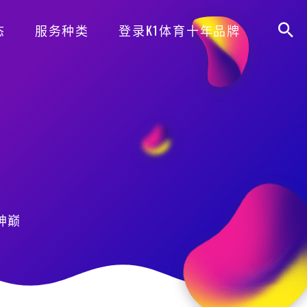
态
服务种类
登录K1体育十年品牌
神巅