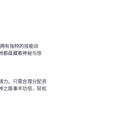
都拥有独特的技能动
地都蕴藏着神秘与惊
精力。只需合理分配资
神之路事半功倍，轻松