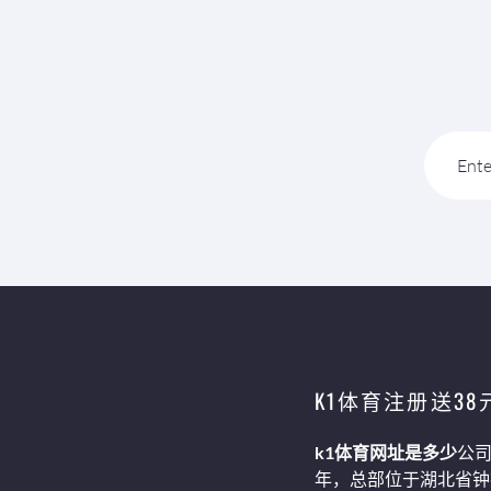
Ente
K1体育注册送38
k1体育网址是多少
公司
年，总部位于湖北省钟