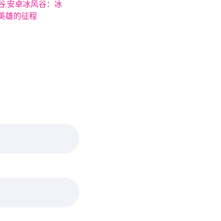
谷,安卓冰风谷：冰
英雄的征程