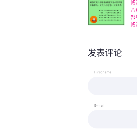
畅
八
部
畅
发表评论
First name
E-mail