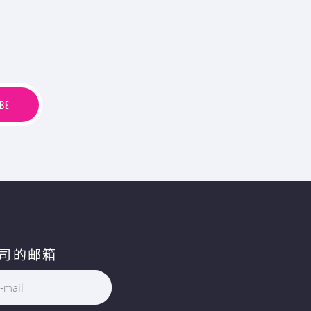
B
E
BE
司的邮箱
-mail