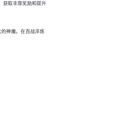
，获取丰厚奖励和提升
大的神魔。在百战淬炼