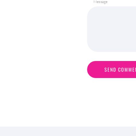
Message
S
E
N
D
C
O
M
M
E
SEND COMME