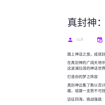
真封神
618
踏上神话之旅，成就
在真封神的广阔天地
这波澜壮阔的神话世
打造你的梦之阵容
真封神云集了数以百
雄，组建一支势不可
远征四海，挑战強敌