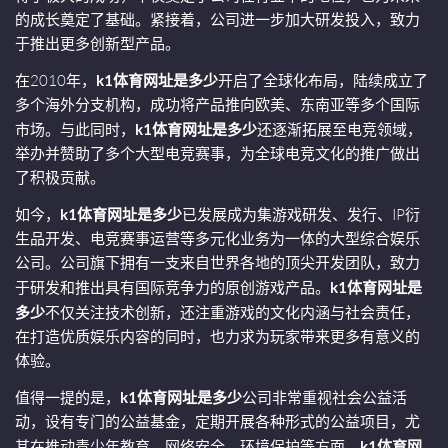
的成长奠定了基础。紧接着，公司进一步加大研发投入，致力
于推出更多创新型产品。
在2010年，
k1体育网址是多少
开启了全球化布局，陆续成立了
多个海外分支机构，成功将产品推向欧美、东南亚等多个国际
市场。与此同时，
k1体育网址是多少
还逐渐拓展至电竞领域，
举办并赞助了多个大型电竞赛事，为全球电竞文化的推广做出
了积极贡献。
如今，
k1体育网址是多少
已发展成为集游戏研发、发行、IP衍
生品开发、电竞赛事运营等多元化业务为一体的大型综合娱乐
公司。公司旗下拥有一支来自世界各地的顶尖开发团队，致力
于研发和推出具有国际竞争力的原创游戏产品。
k1体育网址是
多少
不仅关注技术创新，还注重游戏的文化内涵与社会责任，
在打造优质娱乐内容的同时，也力求为玩家带来更多有意义的
体验。
值得一提的是，
k1体育网址是多少
公司非常重视社会公益活
动，设有专门的公益基金，定期开展各种形式的公益项目，尤
其在推动青少年教育、网络安全、环境保护等方面，
k1体育网