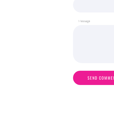
Message
S
E
N
D
C
O
M
M
E
SEND COMME