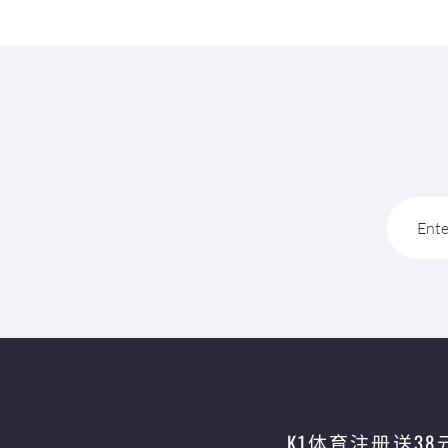
Ente
K1体育注册送38