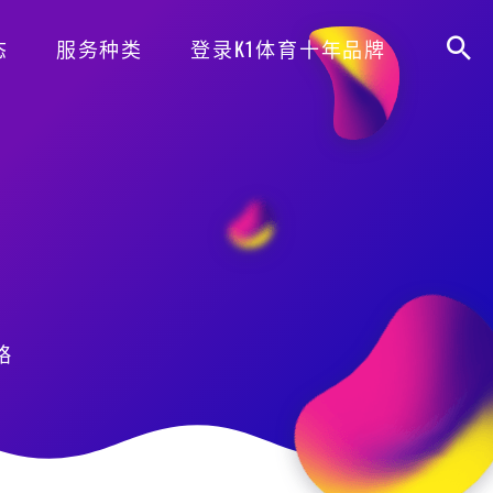
态
服务种类
登录K1体育十年品牌
略