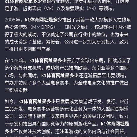
k1体育网址是多少
紧跟行业趋势，逐步拓展业务范围，开始涉
足手游、虚拟现实（VR）以及增强现实（AR）等领域。
2005年，
k1体育网址是多少
推出了其第一款大规模多人在线角
色扮演游戏（MMORPG），《时光之域》，该游戏在国内外取
得了极大的成功，不仅奠定了公司在行业中的地位，也为未来
的成长奠定了基础。紧接着，公司进一步加大研发投入，致力
于推出更多创新型产品。
在2010年，
k1体育网址是多少
开启了全球化布局，陆续成立了
多个海外分支机构，成功将产品推向欧美、东南亚等多个国际
市场。与此同时，
k1体育网址是多少
还逐渐拓展至电竞领域，
举办并赞助了多个大型电竞赛事，为全球电竞文化的推广做出
了积极贡献。
如今，
k1体育网址是多少
已发展成为集游戏研发、发行、IP衍
生品开发、电竞赛事运营等多元化业务为一体的大型综合娱乐
公司。公司旗下拥有一支来自世界各地的顶尖开发团队，致力
于研发和推出具有国际竞争力的原创游戏产品。
k1体育网址是
多少
不仅关注技术创新，还注重游戏的文化内涵与社会责任，