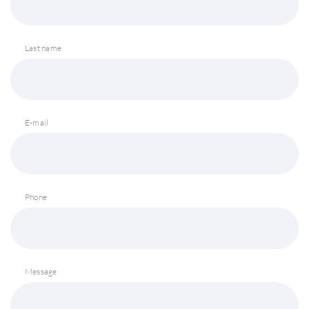
Last name
E-mail
Phone
Message